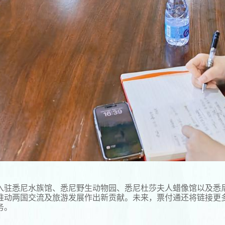
功入驻悉尼水族馆、悉尼野生动物园、悉尼杜莎夫人蜡像馆以及
推动两国交流及旅游发展作出新贡献。未来，票付通还将链接更
务。