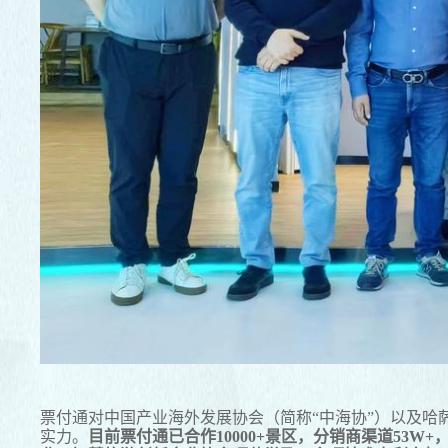
票付通对中国产业海外发展协会（简称“中海协”）以及
实力。
目前票付通已合作10000+景区，
分销商
渠道53W