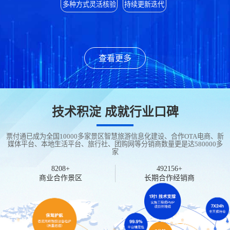
多种方式灵活核验
持续更新迭代
查看更多
技术积淀 成就行业口碑
票付通已成为全国10000多家景区智慧旅游信息化建设、合作OTA电商、新
媒体平台、本地生活平台、旅行社、团购网等分销商数量更是达580000多
家
8579
+
514415
+
商业合作景区
长期合作经销商