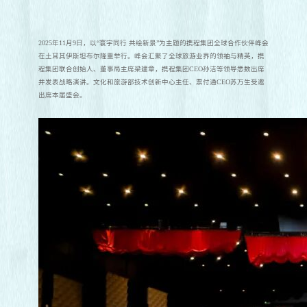
2025年11月9日，以“寰宇同行 共绘新景”为主题的携程集团全球合作伙伴峰会
在土耳其伊斯坦布尔隆重举行。峰会汇聚了全球旅游业界的领袖与精英，携
程集团联合创始人、董事局主席梁建章，携程集团CEO孙洁等领导悉数出席
并发表战略演讲。文化和旅游部技术创新中心主任、票付通CEO苏万生受邀
出席本届盛会。