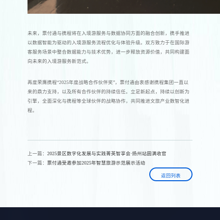
未来，票付通与携程将在入境游服务与数据协同方面的融合创新，携手推进
以数据智能为驱动的入境游服务流程优化与体验升级。双方致力于在国际游
客服务场景中整合数据能力与技术优势，进一步释放资源价值，共同构建面
向未来的入境游服务新范式。
再度荣膺携程“2025年度战略合作伙伴奖”，票付通由衷感谢携程集团一直以
来的鼎力支持，以及所有合作伙伴的持续信任。立足新起点，持续以创新为
引擎，全面深化与携程等全球伙伴的战略协作，共同推进文旅产业数智化进
程。
上一篇：
2025景区数字化发展与实践菁英智享会·扬州站圆满收官
下一篇：
票付通受邀参加2025年智慧旅游示范展示活动
返回列表