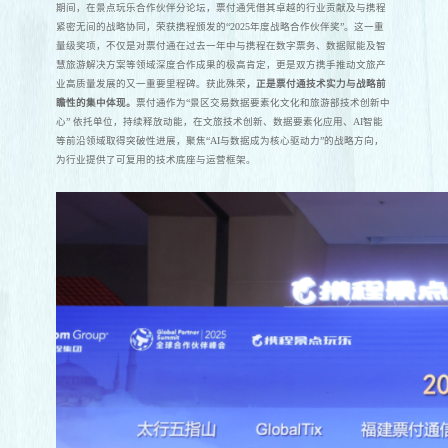
期间，在景点玩乐合作伙伴分论坛，票付通凭借其卓越的行业贡献及与携程
紧密无间的战略协同，荣获携程颁发的“2025年度战略合作伙伴奖”。这一重
量级奖项，不仅是对票付通在过去一年中与携程在数字票务、数据赋能及智
慧旅游解决方案等领域深度合作成果的极高肯定，更是双方携手推动文旅产
业高质量发展的又一重要里程碑。获此殊荣
，正是票付通技术实力与战略前
瞻性的集中体现。
票付通作为“景区交易数据要素化文化和旅游部技术创新中
心” 依托单位，持续释放动能，在文旅技术创新、数据要素化应用、AI智能
等前沿领域取得突破性进展，聚焦“AI与数据成为核心驱动力”的战略方向，
为行业提供了可复用的技术底座与运营框架。